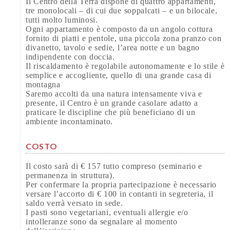
Il Centro della Terra dispone di quattro appartamenti,
tre monolocali – di cui due soppalcati – e un bilocale,
tutti molto luminosi.
Ogni appartamento è composto da un angolo cottura
fornito di piatti e pentole, una piccola zona pranzo con
divanetto, tavolo e sedie, l’area notte e un bagno
indipendente con doccia.
Il riscaldamento è regolabile autonomamente e lo stile è
semplice e accogliente, quello di una grande casa di
montagna
Saremo accolti da una natura intensamente viva e
presente, il Centro è un grande casolare adatto a
praticare le discipline che più beneficiano di un
ambiente incontaminato.
COSTO
Il costo sarà di € 157 tutto compreso (seminario e
permanenza in struttura).
Per confermare la propria partecipazione è necessario
versare l’accorto di € 100 in contanti in segreteria, il
saldo verrà versato in sede.
I pasti sono vegetariani, eventuali allergie e/o
intolleranze sono da segnalare al momento