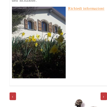
dell’iscrizione.
Richiedi informazioni
POST
NAVIGATION
‹
›