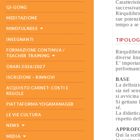
Caratterist
QI-GONG
successivam
Riequilibri
MEDITAZIONE
sue potenzi
tempo a se 
MINDFULNESS
TIPOLOGI
INSEGNANTI
FORMAZIONE CONTINUA /
Riequilibri
TEACHER TRAINING
diverse lin
E’ importan
ORARI 2026/2027
performance
ISCRIZIONI – RINNOVI
BASE
La definizi
ACQUISTO CARNET: COSTI E
sia nel sen
REGOLE
si avvicina
Si gettano 
PIATTAFORMA YOGAMANAGER
sé.
La didattic
LE VIE CULTURA
rispetto del
NEWS
APPROF
Qui la scel
MEDIA