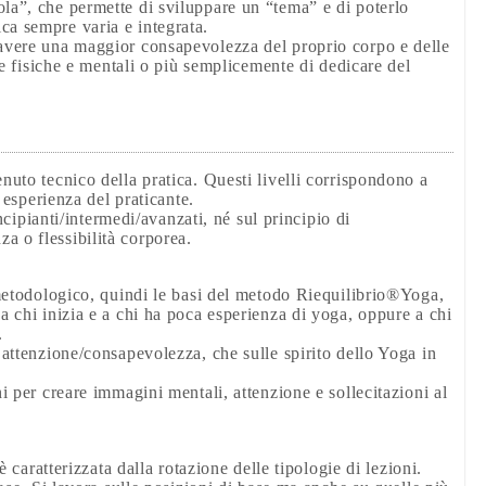
ola”, che permette di sviluppare un “tema” e di poterlo
ca sempre varia e integrata.
i avere una maggior consapevolezza del proprio corpo e delle
gie fisiche e mentali o più semplicemente di dedicare del
nuto tecnico della pratica. Questi livelli corrispondono a
i esperienza del praticante.
incipianti/intermedi/avanzati, né sul principio di
a o flessibilità corporea.
a metodologico, quindi le basi del metodo Riequilibrio®Yoga,
a chi inizia e a chi ha poca esperienza di yoga, oppure a chi
.
’attenzione/consapevolezza, che sulle spirito dello Yoga in
ni per creare immagini mentali, attenzione e sollecitazioni al
è caratterizzata dalla rotazione delle tipologie di lezioni.