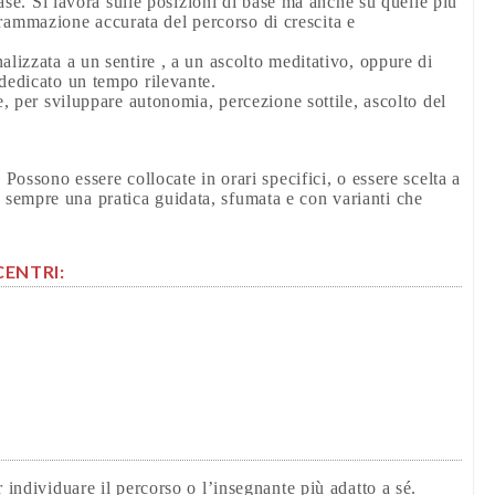
base. Si lavora sulle posizioni di base ma anche su quelle più
ammazione accurata del percorso di crescita e
alizzata a un sentire , a un ascolto meditativo, oppure di
 dedicato un tempo rilevante.
e, per sviluppare autonomia, percezione sottile, ascolto del
Possono essere collocate in orari specifici, o essere scelta a
sempre una pratica guidata, sfumata e con varianti che
CENTRI:
 individuare il percorso o l’insegnante più adatto a sé.