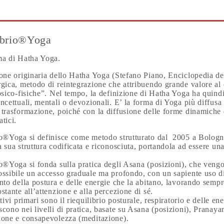
ibrio®Yoga
ma di Hatha Yoga.
ione originaria dello Hatha Yoga (Stefano Piano, Enciclopedia de
gica, metodo di reintegrazione che attribuendo grande valore al c
psico-fisiche”. Nel tempo, la definizione di Hatha Yoga ha quindi
ncettuali, mentali o devozionali. E’ la forma di Yoga più diffus
 trasformazione, poiché con la diffusione delle forme dinamiche
atici.
io®Yoga si definisce come metodo strutturato dal
2005 a Bologna
 sua struttura codificata e riconosciuta, portandola ad essere una
io®Yoga si fonda sulla pratica degli Asana (posizioni), che veng
ssibile un accesso graduale ma profondo, con un sapiente uso di 
nto della postura e delle energie che la abitano, lavorando sempr
stante all’attenzione e alla percezione di sé.
tivi primari sono il riequilibrio posturale, respiratorio e delle en
cono nei livelli di pratica, basate su Asana (posizioni), Pranaya
ione e consapevolezza (meditazione).