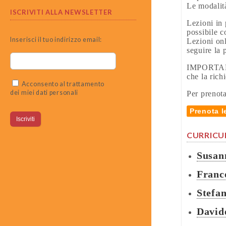
Le modalità
ISCRIVITI ALLA NEWSLETTER
Lezioni in 
possibile co
Inserisci il tuo indirizzo email:
Lezioni onl
seguire la p
IMPORTAN
che la rich
Acconsento al trattamento
dei miei dati personali
Per prenota
Prenota l
CURRICU
Susan
Franc
Stefa
David