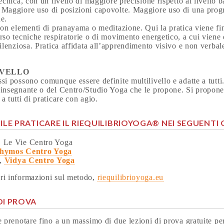
tecnica, con un livello di maggiore precisione rispetto al livello 
 Maggiore uso di posizioni capovolte. Maggiore uso di una progr
e.
con elementi di pranayama o meditazione. Qui la pratica viene fin
rso tecniche respiratorie o di movimento energetico, a cui viene
silenziosa. Pratica affidata all’apprendimento visivo e non verbal
IVELLO
si possono comunque essere definite multilivello e adatte a tutti. 
’insegnante o del Centro/Studio Yoga che le propone. Si propone 
a tutti di praticare con agio.
BILE PRATICARE IL RIEQUILIBRIOYOGA® NEI SEGUENTI 
 Le Vie Centro Yoga
hymos Centro Yoga
,
Vidya Centro Yoga
ri informazioni sul metodo,
riequilibrioyoga.eu
DI PROVA
e prenotare fino a un massimo di due lezioni di prova gratuite per