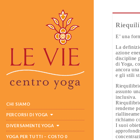
Riequil
E’ una for
La definiz
azione ener
discipline 
di Yoga, co
ancora una
e gli stili st
Riequilibr
assunto una
inclusiva.
MAIN
SKIP
Riequilibr
CHI SIAMO
MENU
TO
renderne po
CONTENT
riallineame
PERCORSI DI YOGA
richiamo co
I suoi obiet
DIVERSAMENTE YOGA
approfondis
concentraz
YOGA PER TUTTI – COSTO 0