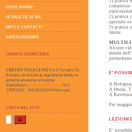
1) pratica 
complesse.
DOVE SIAMO
esplorazion
2) pratica 
LE SALE DE LE VIE
apertura ve
INFO E CONTATTI
3) pratica 
limite.
SAFEGUARDING
MULTIL
Alcune clas
monte dell
ORARIO SEGRETERIA
permettano 
CENTRO YOGA LE VIE
Via D'Azeglio 35,
E’ POSSI
Bologna
In estate la segreteria limita la
propria presenza al centro.
A Bologna,
Contattaci:
info@yogalevie.it
051
A Imola,
T
19982056 - 348 6822004 Whatsapp
A Ravenna
Per maggio
CERCA NEL SITO
LEZIONI 
E’ possibil