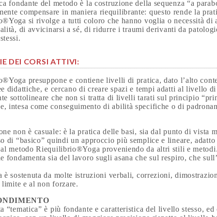
ica fondante del metodo è la costruzione della sequenza “a parab
ente compensare in maniera riequilibrante: questo rende la prati
o®Yoga si rivolge a tutti coloro che hanno voglia o necessità d
alità, di avvicinarsi a sé, di ridurre i traumi derivanti da patolo
stessi.
E DEI CORSI ATTIVI:
o®Yoga presuppone e contiene livelli di pratica, dato l’alto conte
ee didattiche, e cercano di creare spazi e tempi adatti al livello d
te sottolineare che non si tratta di livelli tarati sul principio “pr
, intesa come conseguimento di abilità specifiche o di padronanz
one non è casuale: è la pratica delle basi, sia dal punto di vist
so di “basico” quindi un approccio più semplice e lineare, adatto 
 al metodo Riequilibrio®Yoga proveniendo da altri stili e metodi
le fondamenta sia del lavoro sugli asana che sul respiro, che sull
a è sostenuta da molte istruzioni verbali, correzioni, dimostrazio
 limite e al non forzare.
ONDIMENTO
ta “tematica” è più fondante e caratteristica del livello stesso, ed 