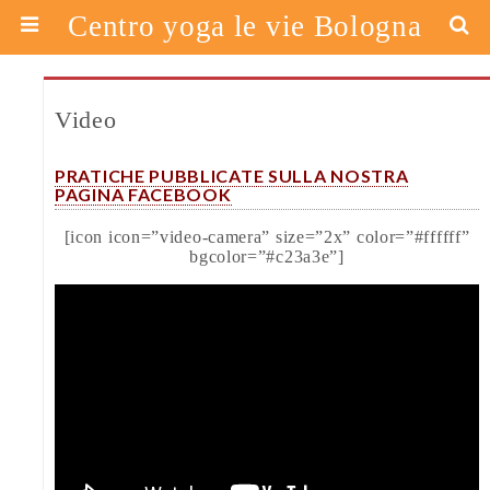
Centro yoga le vie Bologna
Video
PRATICHE PUBBLICATE SULLA NOSTRA
PAGINA FACEBOOK
[icon icon=”video-camera” size=”2x” color=”#ffffff”
bgcolor=”#c23a3e”]