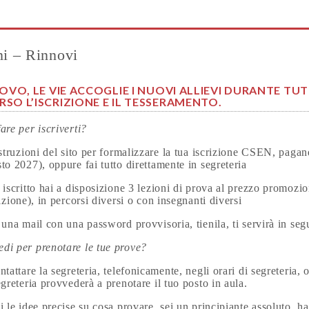
ni – Rinnovi
UOVO, LE VIE ACCOGLIE I NUOVI ALLIEVI DURANTE TUT
SO L’ISCRIZIONE E IL TESSERAMENTO.
are per iscriverti?
istruzioni del sito per formalizzare la tua iscrizione CSEN, pagan
to 2027), oppure fai tutto direttamente in segreteria
 iscritto hai a disposizione 3 lezioni di prova al prezzo promozio
rizione), in percorsi diversi o con insegnanti diversi
 una mail con una password provvisoria, tienila, ti servirà in seg
di per prenotare le tue prove?
ntattare la segreteria, telefonicamente, negli orari di segreteria
egreteria provvederà a prenotare il tuo posto in aula.
i le idee precise su cosa provare, sei un principiante assoluto, h