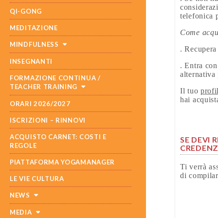
considerazi
QI-GONG
telefonica 
MEDITAZIONE
Come acqui
MINDFULNESS
. Recupera
INSEGNANTI
. Entra con
alternativa
FORMAZIONE CONTINUA /
TEACHER TRAINING
Il tuo
prof
hai acquist
ORARI 2026/2027
ISCRIZIONI – RINNOVI
ACQUISTO CARNET: COSTI E
SE DEVI 
REGOLE
CREDENZI
PIATTAFORMA YOGAMANAGER
Ti verrà as
di compilar
LE VIE CULTURA
NEWS
MEDIA