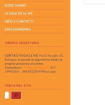
DOVE SIAMO
LE SALE DE LE VIE
INFO E CONTATTI
SAFEGUARDING
ORARIO SEGRETERIA
CENTRO YOGA LE VIE
Via D'Azeglio 35,
Bologna
In estate la segreteria limita la
propria presenza al centro.
Contattaci:
info@yogalevie.it
051
19982056 - 348 6822004 Whatsapp
CERCA NEL SITO