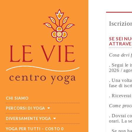
Iscrizio
SE SEI N
ATTRAVER
Cosa devi f
. Segui le 
2026 / agos
. Una volta
fase di isc
MAIN
SKIP
. Riceverai
CHI SIAMO
MENU
TO
Come proce
CONTENT
PERCORSI DI YOGA
. Dovrai co
DIVERSAMENTE YOGA
orari. La s
YOGA PER TUTTI – COSTO 0
. Se non ha