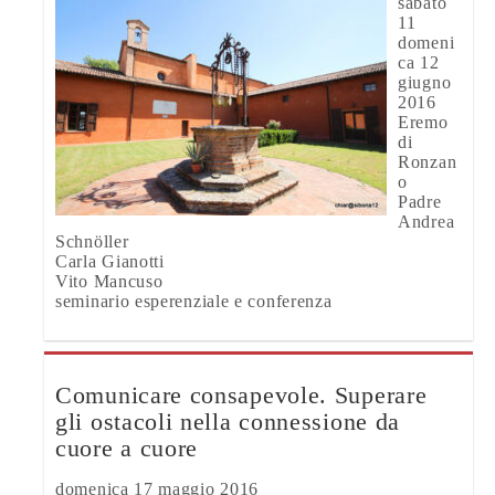
sabato
11
domeni
ca 12
giugno
2016
Eremo
di
Ronzan
o
Padre
Andrea
Schnöller
Carla Gianotti
Vito Mancuso
seminario esperenziale e conferenza
Comunicare consapevole. Superare
gli ostacoli nella connessione da
cuore a cuore
domenica 17 maggio 2016