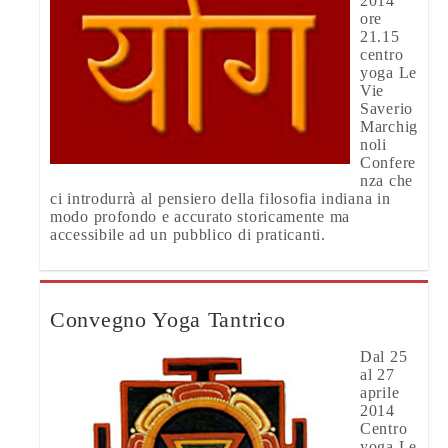
2014
ore
21.15
centro
yoga Le
Vie
Saverio
Marchig
noli
Confere
nza che
ci introdurrà al pensiero della filosofia indiana in
modo profondo e accurato storicamente ma
accessibile ad un pubblico di praticanti.
Convegno Yoga Tantrico
Dal 25
al 27
aprile
2014
Centro
yoga Le