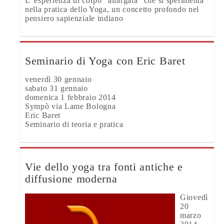
L”esperienza di corpo “allargata” che si sperimenta
nella pratica dello Yoga, un concetto profondo nel
pensiero sapienziale indiano
Seminario di Yoga con Eric Baret
venerdì 30 gennaio
sabato 31 gennaio
domenica 1 febbraio 2014
Sympò via Lame Bologna
Eric Baret
Seminario di teoria e pratica
Vie dello yoga tra fonti antiche e
diffusione moderna
Giovedì
20
marzo