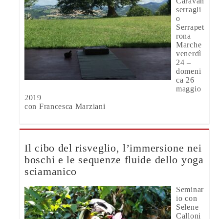
Caravan
serragli
o
Serrapet
rona
Marche
venerdì
24 –
domeni
ca 26
maggio
2019
con Francesca Marziani
Il cibo del risveglio, l’immersione nei
boschi e le sequenze fluide dello yoga
sciamanico
Seminar
io con
Selene
Calloni