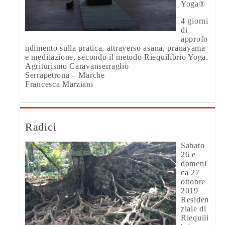
Yoga®
4 giorni
di
approfo
ndimento sulla pratica, attraverso asana, pranayama
e meditazione, secondo il metodo Riequilibrio Yoga.
Agriturismo Caravanserraglio
Serrapetrona – Marche
Francesca Marziani
Radici
Sabato
26 e
domeni
ca 27
ottobre
2019
Residen
ziale di
Riequili