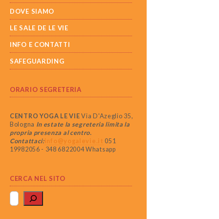
DOVE SIAMO
LE SALE DE LE VIE
INFO E CONTATTI
SAFEGUARDING
ORARIO SEGRETERIA
CENTRO YOGA LE VIE
Via D'Azeglio 35,
Bologna
In estate la segreteria limita la
propria presenza al centro.
Contattaci:
info@yogalevie.it
051
19982056 - 348 6822004 Whatsapp
CERCA NEL SITO