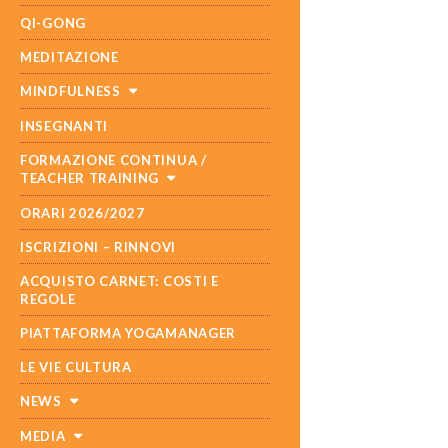
QI-GONG
MEDITAZIONE
MINDFULNESS
INSEGNANTI
FORMAZIONE CONTINUA /
TEACHER TRAINING
ORARI 2026/2027
ISCRIZIONI – RINNOVI
ACQUISTO CARNET: COSTI E
REGOLE
PIATTAFORMA YOGAMANAGER
LE VIE CULTURA
NEWS
MEDIA