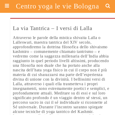
Centro yoga le vie Bologna
La via Tantrica – I versi di Lalla
Attraverso le parole della mistica shivaita Lalla o
Lalleswari, maestra tantrica del XIV secolo,
approfondiremo la dottrina filosofica dello shivaismo
kashmiro – comunemente chiamato tantrismo – e
vedremo come la saggezza millenaria dell’India abbia
raggiunto in quel periodo livelli altissimi, producendo
una filosofia non duale che ha portato anche alla
nascita dell’hata yoga fisico in cui il corpo non è più
materia di cui sbarazzarsi ma parte dell’esperienza
divina di unione con la divinità. I bellissimi versi di
Lalla, attraverso i quali ella trasmetteva i propri
insegnamenti, sono estremamente poetici e semplici, e
profondamente attuali. Meditare su di essi e sul loro
significato profondo è un viaggio dentro sé stessi, un
percorso sacro in cui il sé individuale si riconnette al
Sé universale. Durante l’incontro saranno spiegate
alcune tecniche di yoga tantrico del Kashmir.