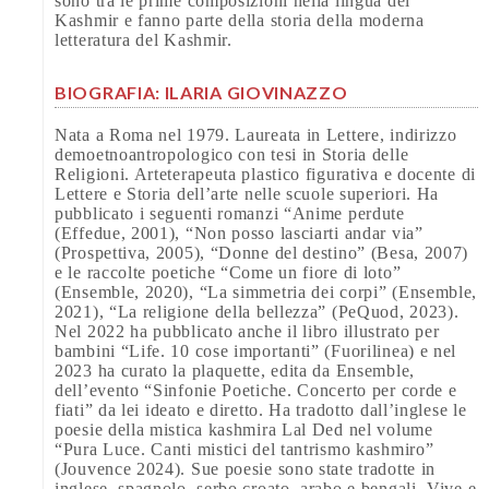
sono tra le prime composizioni nella lingua del
Kashmir e fanno parte della storia della moderna
letteratura del Kashmir.
BIOGRAFIA: ILARIA GIOVINAZZO
Nata a Roma nel 1979. Laureata in Lettere, indirizzo
demoetnoantropologico con tesi in Storia delle
Religioni. Arteterapeuta plastico figurativa e docente di
Lettere e Storia dell’arte nelle scuole superiori. Ha
pubblicato i seguenti romanzi “Anime perdute
(Effedue, 2001), “Non posso lasciarti andar via”
(Prospettiva, 2005), “Donne del destino” (Besa, 2007)
e le raccolte poetiche “Come un fiore di loto”
(Ensemble, 2020), “La simmetria dei corpi” (Ensemble,
2021), “La religione della bellezza” (PeQuod, 2023).
Nel 2022 ha pubblicato anche il libro illustrato per
bambini “Life. 10 cose importanti” (Fuorilinea) e nel
2023 ha curato la plaquette, edita da Ensemble,
dell’evento “Sinfonie Poetiche. Concerto per corde e
fiati” da lei ideato e diretto. Ha tradotto dall’inglese le
poesie della mistica kashmira Lal Ded nel volume
“Pura Luce. Canti mistici del tantrismo kashmiro”
(Jouvence 2024). Sue poesie sono state tradotte in
inglese, spagnolo, serbo croato, arabo e bengali. Vive e