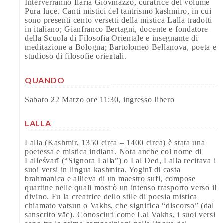
Interverranno Ilaria Giovinazzo, curatrice del volume
Pura luce. Canti mistici del tantrismo kashmiro, in cui
sono presenti cento versetti della mistica Lalla tradotti
in italiano; Gianfranco Bertagni, docente e fondatore
della Scuola di Filosofia Orientale e insegnante di
meditazione a Bologna; Bartolomeo Bellanova, poeta e
studioso di filosofie orientali.
QUANDO
Sabato 22 Marzo ore 11:30, ingresso libero
LALLA
Lalla (Kashmir, 1350 circa – 1400 circa) è stata una
poetessa e mistica indiana. Nota anche col nome di
Lalleśvarī (“Signora Lalla”) o Lal Ded, Lalla recitava i
suoi versi in lingua kashmira. Yoginī di casta
brahmanica e allieva di un maestro sufi, compose
quartine nelle quali mostrò un intenso trasporto verso il
divino. Fu la creatrice dello stile di poesia mistica
chiamato vatsun o Vakhs, che significa “discorso” (dal
sanscrito vāc). Conosciuti come Lal Vakhs, i suoi versi