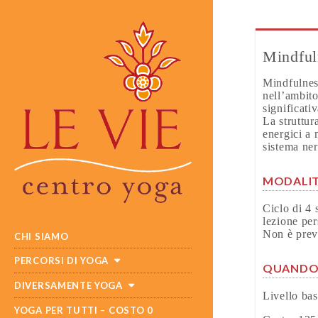
Mindful
Mindfulnes
nell’ambito
significati
La struttu
energici a 
sistema ner
MODALIT
Ciclo di 4 
lezione per
MAIN
SKIP
Non è previ
CHI SIAMO
MENU
TO
CONTENT
PERCORSI DI YOGA
QUAND
DIVERSAMENTE YOGA
Livello ba
YOGA PER TUTTI – COSTO 0