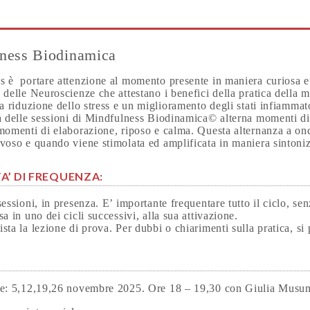
ness Biodinamica
s è portare attenzione al momento presente in maniera curiosa e
 delle Neuroscienze che attestano i benefici della pratica della 
va riduzione dello stress e un miglioramento degli stati infiammat
ra delle sessioni di Mindfulness Biodinamica© alterna momenti d
momenti di elaborazione, riposo e calma. Questa alternanza a onda 
voso e quando viene stimolata ed amplificata in maniera sintoni
A’ DI FREQUENZA:
sessioni, in presenza. E’ importante frequentare tutto il ciclo, senz
sa in uno dei cicli successivi, alla sua attivazione.
sta la lezione di prova. Per dubbi o chiarimenti sulla pratica, si
O
se: 5,12,19,26 novembre 2025. Ore 18 – 19,30 con Giulia Musu