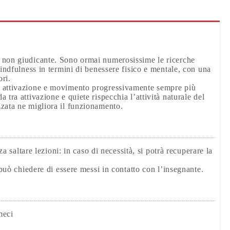
 non giudicante. Sono ormai numerosissime le ricerche
mindfulness in termini di benessere fisico e mentale, con una
ori.
i attivazione e movimento progressivamente sempre più
tra attivazione e quiete rispecchia l’attività naturale del
zzata ne migliora il funzionamento.
a saltare lezioni: in caso di necessità, si potrà recuperare la
 può chiedere di essere messi in contatto con l’insegnante.
meci