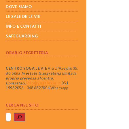
DOVE SIAMO
LE SALE DE LE VIE
INFO E CONTATTI
SAFEGUARDING
ORARIO SEGRETERIA
CENTRO YOGA LE VIE
Via D'Azeglio 35,
Bologna
In estate la segreteria limita la
propria presenza al centro.
Contattaci:
info@yogalevie.it
051
19982056 - 348 6822004 Whatsapp
CERCA NEL SITO