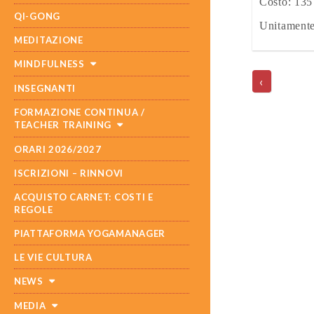
Costo: 135 
QI-GONG
Unitamente 
MEDITAZIONE
POST
MINDFULNESS
NAVIGATI
‹
INSEGNANTI
FORMAZIONE CONTINUA /
TEACHER TRAINING
ORARI 2026/2027
ISCRIZIONI – RINNOVI
ACQUISTO CARNET: COSTI E
REGOLE
PIATTAFORMA YOGAMANAGER
LE VIE CULTURA
NEWS
MEDIA