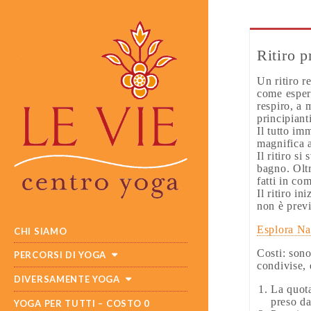
Ritiro 
Un ritiro r
come esperi
respiro, a 
principiant
Il tutto im
magnifica a
Il ritiro s
bagno. Oltr
fatti in co
Il ritiro i
non è previ
MAIN
SKIP
Esplora Na
CHI SIAMO
MENU
TO
CONTENT
Costi: sono
PERCORSI DI YOGA
condivise, 
DIVERSAMENTE YOGA
La quota
preso da
YOGA PER TUTTI – COSTO 0