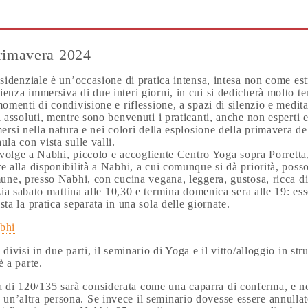
primavera 2024
esidenziale è un’occasione di pratica intensa, intesa non come es
enza immersiva di due interi giorni, in cui si dedicherà molto t
momenti di condivisione e riflessione, a spazi di silenzio e medita
i assoluti, mentre sono benvenuti i praticanti, anche non esperti e
mersi nella natura e nei colori della esplosione della primavera 
ula con vista sulle valli.
i svolge a Nabhi, piccolo e accogliente Centro Yoga sopra Porretta
e alla disponibilità a Nabhi, a cui comunque si dà priorità, po
mune, presso Nabhi, con cucina vegana, leggera, gustosa, ricca di p
nizia sabato mattina alle 10,30 e termina domenica sera alle 19: 
sta la pratica separata in una sola delle giornate.
bhi
 divisi in due parti, il seminario di Yoga e il vitto/alloggio in str
è a parte.
 di 120/135 sarà considerata come una caparra di conferma, e non
 un’altra persona. Se invece il seminario dovesse essere annullato 