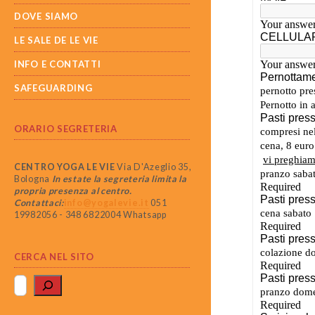
DOVE SIAMO
LE SALE DE LE VIE
INFO E CONTATTI
SAFEGUARDING
ORARIO SEGRETERIA
CENTRO YOGA LE VIE
Via D'Azeglio 35,
Bologna
In estate la segreteria limita la
propria presenza al centro.
Contattaci:
info@yogalevie.it
051
19982056 - 348 6822004 Whatsapp
CERCA NEL SITO