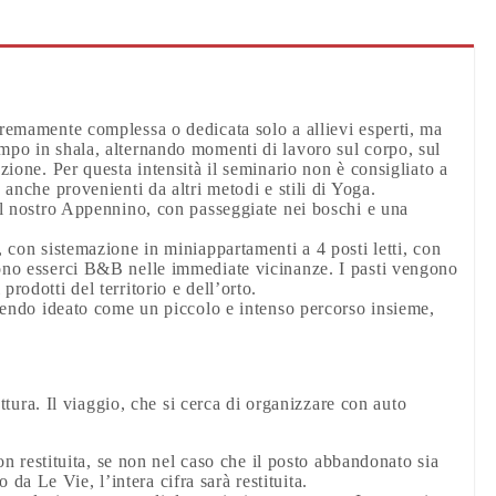
tremamente complessa o dedicata solo a allievi esperti, ma
empo in shala, alternando momenti di lavoro sul corpo, sul
zione. Per questa intensità il seminario non è consigliato a
 anche provenienti da altri metodi e stili di Yoga.
del nostro Appennino, con passeggiate nei boschi e una
, con sistemazione in miniappartamenti a 4 posti letti, con
ssono esserci B&B nelle immediate vicinanze. I pasti vengono
rodotti del territorio e dell’orto.
essendo ideato come un piccolo e intenso percorso insieme,
uttura. Il viaggio, che si cerca di organizzare con auto
 restituita, se non nel caso che il posto abbandonato sia
da Le Vie, l’intera cifra sarà restituita.