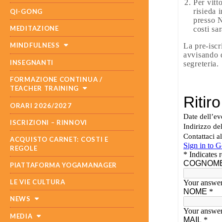
Per vitt
risieda 
QI-GONG
presso N
MEDITAZIONE
costi sar
MINDFULNESS
La pre-isc
avvisando d
INSEGNANTI
segreteria.
FORMAZIONE CONTINUA /
TEACHER TRAINING
ORARI 2026/2027
ISCRIZIONI – RINNOVI
ACQUISTO CARNET: COSTI E
REGOLE
PIATTAFORMA YOGAMANAGER
LE VIE CULTURA
NEWS
MEDIA