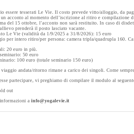
io essere tesserati Le Vie. Il costo prevede vitto/alloggio, da pag
un acconto al momento dell’iscrizione al ritiro e compilazione 
ima del 15 ottobre, l’acconto non sarà restituito. In caso di disdet
 allievo prenderà il posto lasciato vacante.
to Le Vie (validità da 1/9/2025 a 31/8/2026): 15 euro
gio per intero ritiro/per persona: camera tripla/quadrupla 160. 
ali: 20 euro in più.
seminario: 50 euro
inario: 100 euro (totale seminario 150 euro)
l viaggio andata/ritorno rimane a carico dei singoli. Come semp
esse partecipare, vi preghiamo di compilare il modulo al seguente
sold out
 informazioni a
info@yogalevie.it
ON