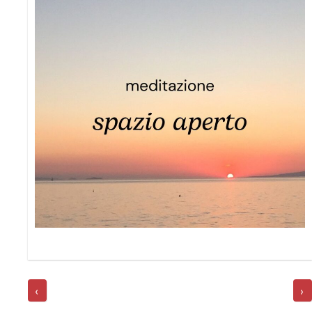
POST
NAVIGATION
‹
›