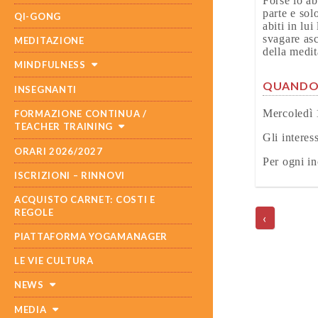
Forse lo ab
parte e sol
QI-GONG
abiti in lu
svagare asc
MEDITAZIONE
della medi
MINDFULNESS
QUAND
INSEGNANTI
Mercoledì 1
FORMAZIONE CONTINUA /
TEACHER TRAINING
Gli interes
ORARI 2026/2027
Per ogni in
ISCRIZIONI – RINNOVI
POST
ACQUISTO CARNET: COSTI E
NAVIGATI
REGOLE
‹
PIATTAFORMA YOGAMANAGER
LE VIE CULTURA
NEWS
MEDIA