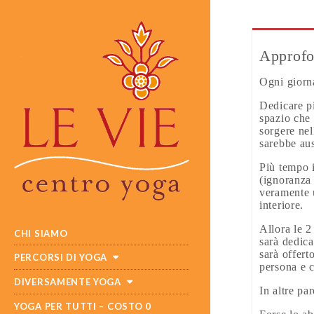
Approfon
Ogni giorna
Dedicare pi
spazio che
sorgere nel
sarebbe aus
Più tempo i
(ignoranza 
veramente u
interiore.
MAIN
SKIP
Allora le 2
CHI SIAMO
MENU
TO
sarà dedica
CONTENT
sarà offert
PERCORSI DI YOGA
persona e c
DIVERSAMENTE YOGA
In altre pa
YOGA PER TUTTI – COSTO 0