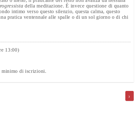
nzato o meno; il praticante del resto non avanza da nessuna
rogressista
della meditazione. È invece questione di quanto
 fondo intimo verso questo silenzio, questa calma, questo
na pratica ventennale alle spalle o di un sol giorno o di chi
re 13:00)
 minimo di iscrizioni.
›