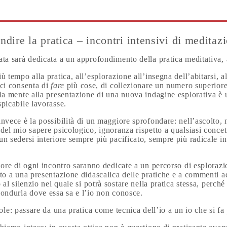
dire la pratica – incontri intensivi di meditaz
ta sarà dedicata a un approfondimento della pratica meditativa, a
ù tempo alla pratica, all’esplorazione all’insegna dell’abitarsi, a
 ci consenta di
fare
più cose, di collezionare un numero superiore
la mente alla presentazione di una nuova indagine esplorativa è u
picabile lavorasse.
nvece è la possibilità di un maggiore sprofondare: nell’ascolto, n
del mio sapere psicologico, ignoranza rispetto a qualsiasi concet
n sedersi interiore sempre più pacificato, sempre più radicale in
 ore di ogni incontro saranno dedicate a un percorso di esplorazi
to a una presentazione didascalica delle pratiche e a commenti a
o al silenzio nel quale si potrà sostare nella pratica stessa, perch
ondurla dove essa sa e l’io non conosce.
role: passare da una pratica come tecnica dell’io a un io che si fa 