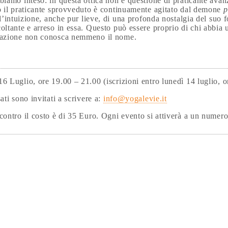
biamo inteso: in questa ottica non è questione di praticante ava
o il praticante sprovveduto è continuamente agitato dal demone
p
i l’intuizione, anche pur lieve, di una profonda nostalgia del suo
oltante e arreso in essa. Questo può essere proprio di chi abbia u
tazione non conosca nemmeno il nome.
O
6 Luglio, ore 19.00 – 21.00 (iscrizioni entro lunedì 14 luglio, o
sati sono invitati a scrivere a:
info@yogalevie.it
contro il costo è di 35 Euro. Ogni evento si attiverà a un numero
ON