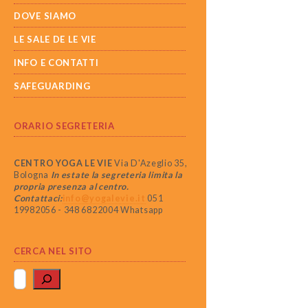
DOVE SIAMO
LE SALE DE LE VIE
INFO E CONTATTI
SAFEGUARDING
ORARIO SEGRETERIA
CENTRO YOGA LE VIE
Via D'Azeglio 35,
Bologna
In estate la segreteria limita la
propria presenza al centro.
Contattaci:
info@yogalevie.it
051
19982056 - 348 6822004 Whatsapp
CERCA NEL SITO