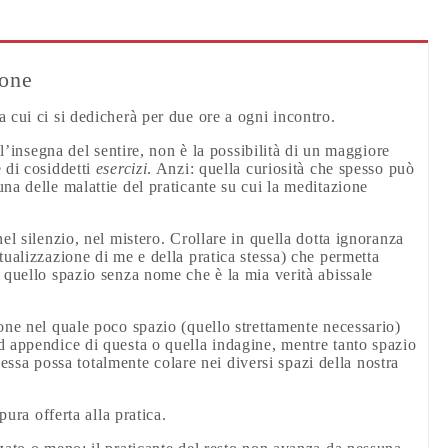
ione
 cui ci si dedicherà per due ore a ogni incontro.
ll’insegna del sentire, non è la possibilità di un maggiore
 di cosiddetti
esercizi
. Anzi: quella curiosità che spesso può
na delle malattie del praticante su cui la meditazione
el silenzio, nel mistero. Crollare in quella dotta ignoranza
tualizzazione di me e della pratica stessa) che permetta
 quello spazio senza nome che è la mia verità abissale
one nel quale poco spazio (quello strettamente necessario)
d appendice di questa o quella indagine, mentre tanto spazio
é essa possa totalmente colare nei diversi spazi della nostra
pura offerta alla pratica.