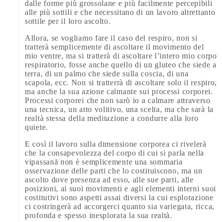
dalle forme più grossolane e più facilmente percepibili
alle più sottili e che necessitano di un lavoro altrettanto
sottile per il loro ascolto.
Allora, se vogliamo fare il caso del respiro, non si
tratterà semplicemente di ascoltare il movimento del
mio ventre, ma si tratterà di ascoltare l’intero mio corpo
respiratorio, fosse anche quello di un gluteo che siede a
terra, di un palmo che siede sulla coscia, di una
scapola, ecc. Non si tratterrà di ascoltare solo il respiro,
ma anche la sua azione calmante sui processi corporei.
Processi corporei che non sarò io a calmare attraverso
una tecnica, un atto volitivo, una scelta, ma che sarà la
realtà stessa della meditazione a condurre alla loro
quiete.
E così il lavoro sulla dimensione corporea ci rivelerà
che la consapevolezza del corpo di cui si parla nella
vipassanā non è semplicemente una sommaria
osservazione delle parti che lo costituiscono, ma un
ascolto dove presenza ad esso, alle sue parti, alle
posizioni, ai suoi movimenti e agli elementi interni suoi
costitutivi sono aspetti assai diversi la cui esplorazione
ci costringerà ad accorgerci quanto sia variegata, ricca,
profonda e spesso inesplorata la sua realtà.