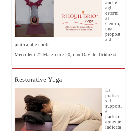
anche
agli
esterni
al
Centro,
una
propost
a di
pratica alle corde.
Mercoledì 25 Marzo ore 20, con Davide Tiriduzzi
Restorative Yoga
La
pratica
sui
supporti
è
particol
armente
indicata