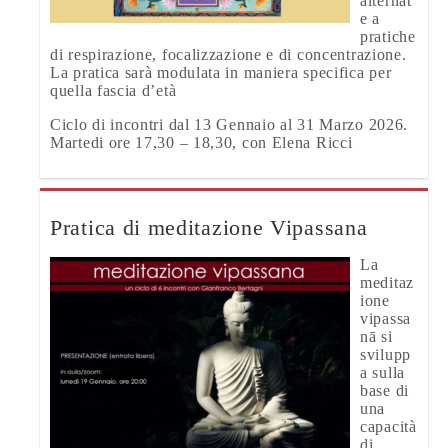
alternat
e a
pratiche
di respirazione, focalizzazione e di concentrazione.
La pratica sarà modulata in maniera specifica per
quella fascia d’età
Ciclo di incontri dal 13 Gennaio al 31 Marzo 2026.
Martedi ore 17,30 – 18,30, con Elena Ricci
Pratica di meditazione Vipassana
La
meditaz
ione
vipassa
nā si
svilupp
a sulla
base di
una
capacità
di