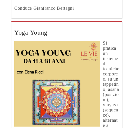
Conduce Gianfranco Bertagni
Yoga Young
Si
pratica
un
insieme
di
tecniche
corpore
e, su un
tappetin
o, asana
(posizio
ni),
vinyasa
(sequen
ze),
alternat
e a