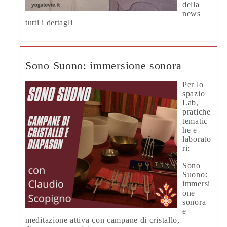
della
news
tutti i dettagli
Sono Suono: immersione sonora
Per lo
spazio
Lab,
pratiche
tematic
he e
laborato
ri:
Sono
Suono:
immersi
one
sonora
e
meditazione attiva con campane di cristallo,