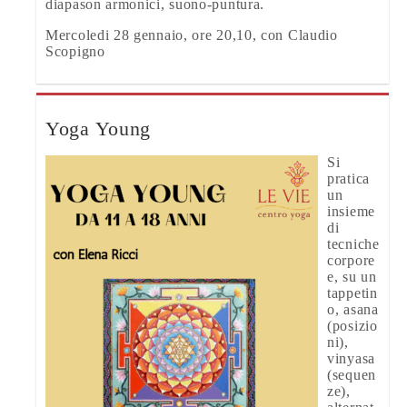
diapason armonici, suono-puntura.
Mercoledi 28 gennaio, ore 20,10, con Claudio
Scopigno
Yoga Young
Si
pratica
un
insieme
di
tecniche
corpore
e, su un
tappetin
o, asana
(posizio
ni),
vinyasa
(sequen
ze),