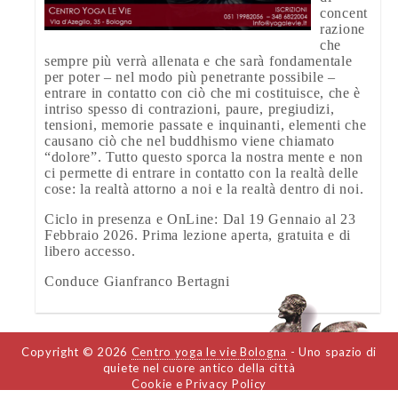
concent
razione
che
sempre più verrà allenata e che sarà fondamentale
per poter – nel modo più penetrante possibile –
entrare in contatto con ciò che mi costituisce, che è
intriso spesso di contrazioni, paure, pregiudizi,
tensioni, memorie passate e inquinanti, elementi che
causano ciò che nel buddhismo viene chiamato
“dolore”. Tutto questo sporca la nostra mente e non
ci permette di entrare in contatto con la realtà delle
cose: la realtà attorno a noi e la realtà dentro di noi.
Ciclo in presenza e OnLine: Dal 19 Gennaio al 23
Febbraio 2026. Prima lezione aperta, gratuita e di
libero accesso.
Conduce Gianfranco Bertagni
POST
Copyright © 2026
Centro yoga le vie Bologna
- Uno spazio di
NAVIGATION
quiete nel cuore antico della città
Cookie e Privacy Policy