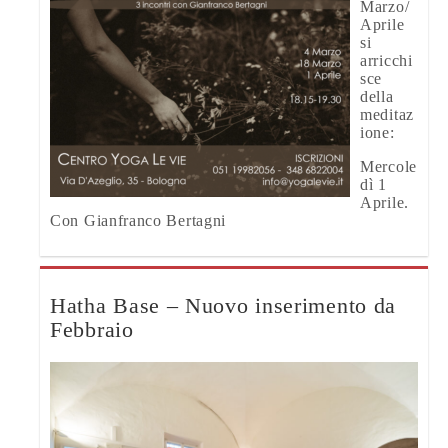
Marzo/
Aprile
si
arricchi
sce
della
meditaz
ione:
Mercole
dì 1
Aprile.
Con Gianfranco Bertagni
Hatha Base – Nuovo inserimento da
Febbraio