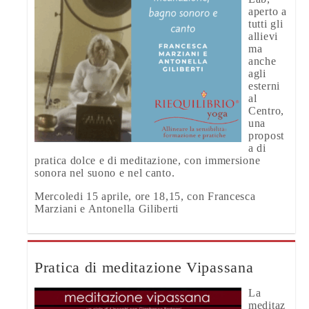
aperto a
tutti gli
allievi
ma
anche
agli
esterni
al
Centro,
una
propost
a di
pratica dolce e di meditazione, con immersione
sonora nel suono e nel canto.
Mercoledi 15 aprile, ore 18,15, con Francesca
Marziani e Antonella Giliberti
Pratica di meditazione Vipassana
La
meditaz