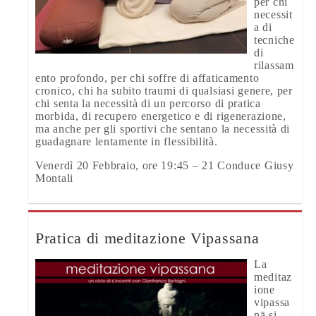
per chi
necessit
a di
tecniche
di
rilassam
ento profondo, per chi soffre di affaticamento
cronico, chi ha subito traumi di qualsiasi genere, per
chi senta la necessità di un percorso di pratica
morbida, di recupero energetico e di rigenerazione,
ma anche per gli sportivi che sentano la necessità di
guadagnare lentamente in flessibilità.
Venerdì 20 Febbraio, ore 19:45 – 21 Conduce Giusy
Montali
Pratica di meditazione Vipassana
La
meditaz
ione
vipassa
nā si