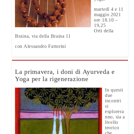
martedì 4 e 11
maggio 2021
ore 18.10 –
19,25
Orti della
Braina, via della Braina 11
con Alessandro Fattorini
La primavera, i doni di Ayurveda e
Yoga per la rigenerazione
In questi
due
incontri
si
esplorera
nno, sia a
livello
teorico
che