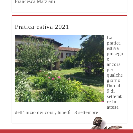
Francesca Marziani
Pratica estiva 2021
La
pratica
estiva
prosegu
e
ancora
per
qualche
giorno
fino al
9 di
settemb
re in
attesa
dell’inizio dei corsi, lunedì 13 settembre