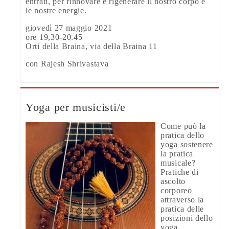
entrati, per rinnovare e rigenerare il nostro corpo e
le nostre energie.
giovedì 27 maggio 2021
ore 19,30-20.45
Orti della Braina, via della Braina 11
con Rajesh Shrivastava
Yoga per musicisti/e
Come può la
pratica dello
yoga sostenere
la pratica
musicale?
Pratiche di
ascolto
corporeo
attraverso la
pratica delle
posizioni dello
yoga.