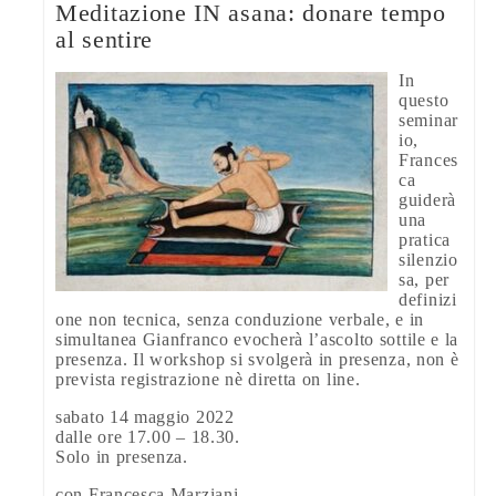
Meditazione IN asana: donare tempo
al sentire
In
questo
seminar
io,
Frances
ca
guiderà
una
pratica
silenzio
sa, per
definizi
one non tecnica, senza conduzione verbale, e in
simultanea Gianfranco evocherà l’ascolto sottile e la
presenza. Il workshop si svolgerà in presenza, non è
prevista registrazione nè diretta on line.
sabato 14 maggio 2022
dalle ore 17.00 – 18.30.
Solo in presenza.
con Francesca Marziani