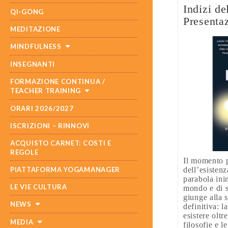
Indizi de
QI-GONG
Presentaz
MEDITAZIONE
MINDFULNESS
INSEGNANTI
FORMAZIONE CONTINUA /
TEACHER TRAINING
ORARI 2026/2027
ISCRIZIONI – RINNOVI
ACQUISTO CARNET: COSTI E
REGOLE
Il momento p
PIATTAFORMA YOGAMANAGER
dell’esisten
parabola inin
LE VIE CULTURA
mondo e di s
giunge alla 
NEWS
definitiva: 
esistere oltr
MEDIA
filosofie e le