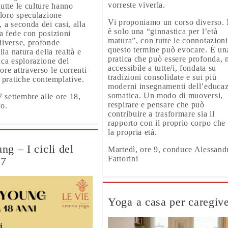
vorreste viverla.
tutte le culture hanno
 loro speculazione
Vi proponiamo un corso diverso.
 a seconda dei casi, alla
è solo una “ginnastica per l’età
la fede con posizioni
matura”, con tutte le connotazion
diverse, profonde
questo termine può evocare. È un
ulla natura della realtà e
pratica che può essere profonda,
ica esplorazione del
accessibile a tutte/i, fondata su
ore attraverso le correnti
tradizioni consolidate e sui più
e pratiche contemplative.
moderni insegnamenti dell’educa
somatica. Un modo di muoversi,
settembre alle ore 18,
respirare e pensare che può
ro.
contribuire a trasformare sia il
rapporto con il proprio corpo che
la propria età.
g – I cicli del
Martedì, ore 9, conduce Alessand
Fattorini
27
Yoga a casa per caregiv