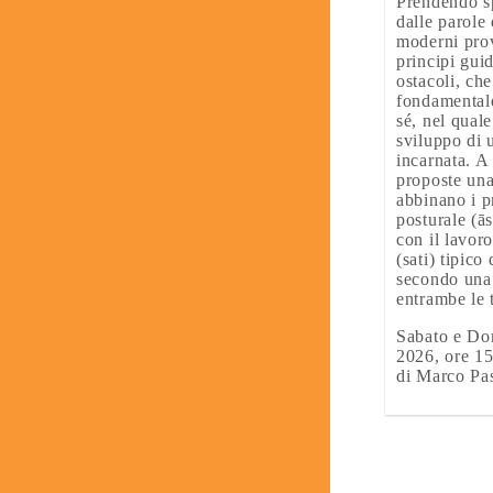
Prendendo sp
dalle parole 
moderni prov
principi guid
ostacoli, ch
fondamentale
sé, nel qual
sviluppo di
incarnata. A
proposte una
abbinano i p
posturale (ā
con il lavor
(sati) tipico
secondo una 
entrambe le 
Sabato e Do
2026, ore 15
di Marco Pa