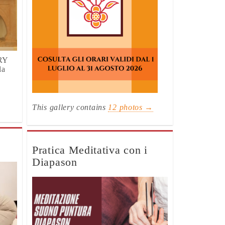
 RY
la
This gallery contains
12 photos →
Pratica Meditativa con i
Diapason