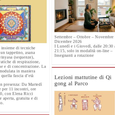
Settembre – Ottobre – Novembre
Dicembre 2026
I Lunedì e i Giovedì, dalle 20:30 
n insieme di tecniche
21:15, solo in modalità on-line –
 un tappetino, asana
Insegnanti a rotazione
 vinyasa (sequenze),
ratiche di respirazione,
ne e di concentrazione. La
 modulata in maniera
 quella fascia d’età
Lezioni mattutine di Qi
gong al Parco
in presenza: Da Martedì
 per 11 incontri, ore
0, con Elena Ricci
 aperta, gratuita e di
so.