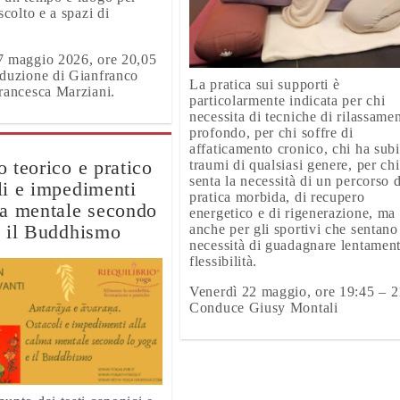
scolto e a spazi di
7 maggio 2026, ore 20,05
nduzione di Gianfranco
La pratica sui supporti è
rancesca Marziani.
particolarmente indicata per chi
necessita di tecniche di rilassame
profondo, per chi soffre di
affaticamento cronico, chi ha subi
 teorico e pratico
traumi di qualsiasi genere, per chi
senta la necessità di un percorso d
li e impedimenti
pratica morbida, di recupero
ma mentale secondo
energetico e di rigenerazione, ma
e il Buddhismo
anche per gli sportivi che sentano
necessità di guadagnare lentament
flessibilità.
Venerdì 22 maggio, ore 19:45 – 2
Conduce Giusy Montali