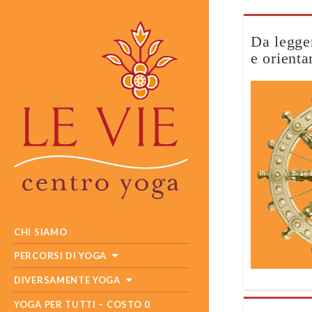
Da legger
e orienta
MAIN
SKIP
CHI SIAMO
MENU
TO
CONTENT
PERCORSI DI YOGA
DIVERSAMENTE YOGA
YOGA PER TUTTI – COSTO 0