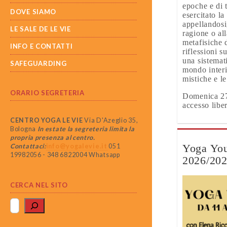
epoche e di 
DOVE SIAMO
esercitato la
appellandosi,
LE SALE DE LE VIE
ragione o al
metafisiche 
INFO E CONTATTI
riflessioni s
una sistemat
SAFEGUARDING
mondo interi
mistiche e l
ORARIO SEGRETERIA
Domenica 27 
accesso libe
CENTRO YOGA LE VIE
Via D'Azeglio 35,
Bologna
In estate la segreteria limita la
propria presenza al centro.
Yoga Youn
Contattaci:
info@yogalevie.it
051
19982056 - 348 6822004 Whatsapp
2026/20
CERCA NEL SITO