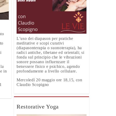
nto
L’uso dei diapason per pratiche
meditative e scopi curativi
to
(diapasonterapia o suonoterapia), ha
radici antiche, tibetane ed orientali; si
i
fonda sul principio che le vibrazioni
sonore possano influenzare il
benessere fisico e psichico, agendo
 la
profondamente a livello cellulare.
e in
Mercoledì 20 maggio ore 18,15, con
Claudio Scopigno
1
Restorative Yoga