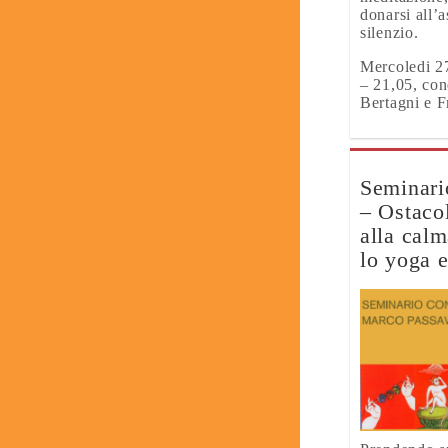
donarsi all’a
silenzio.
Mercoledi 2
– 21,05, co
Bertagni e F
Seminario
– Ostaco
alla cal
lo yoga 