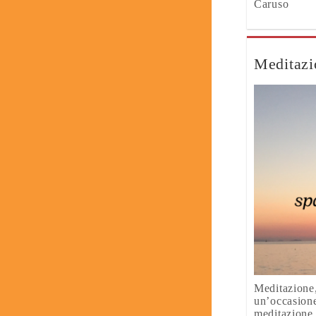
Caruso
Meditazi
Meditazione,
un’occasione
meditazione,