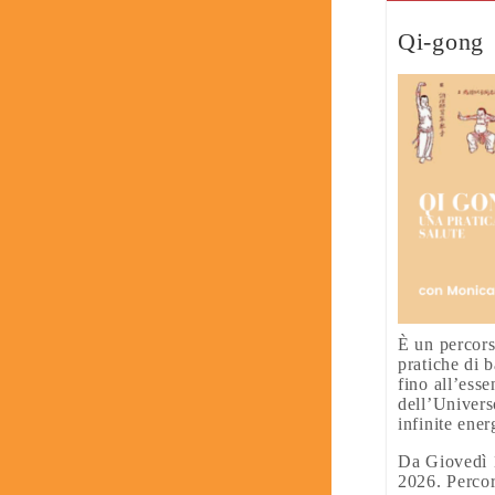
Qi-gong
È un percors
pratiche di b
fino all’ess
dell’Universo
infinite ener
Da Giovedì 
2026. Perco