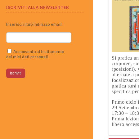
ISCRIVITI ALLA NEWSLETTER
Inserisci il tuo indirizzo email:
Acconsento al trattamento
dei miei dati personali
Si pratica u
corporee, su
(posizioni),
alternate a p
focalizzazio
pratica sarà
specifica per
Primo ciclo 
29 Settembre
17:30 – 18:3
Prima lezione
libero acces