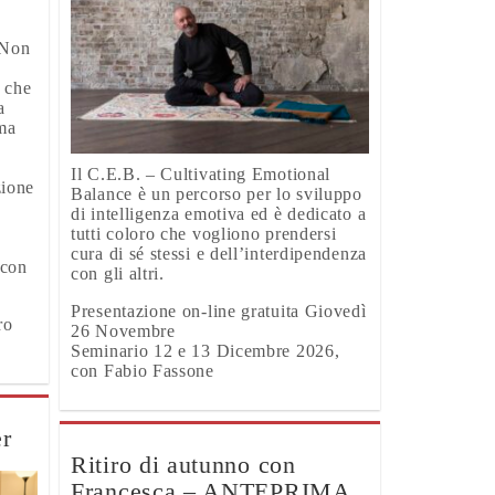
 Non
i che
a
 ma
Il C.E.B. – Cultivating Emotional
zione
Balance è un percorso per lo sviluppo
di intelligenza emotiva ed è dedicato a
tutti coloro che vogliono prendersi
cura di sé stessi e dell’interdipendenza
 con
con gli altri.
Presentazione on-line gratuita Giovedì
ro
26 Novembre
Seminario 12 e 13 Dicembre 2026,
con Fabio Fassone
er
Ritiro di autunno con
Francesca – ANTEPRIMA